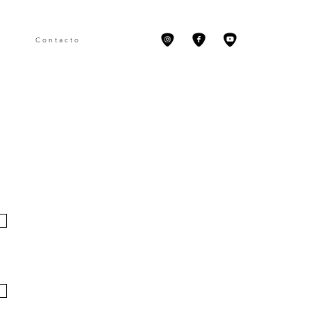
C o n t a c t o