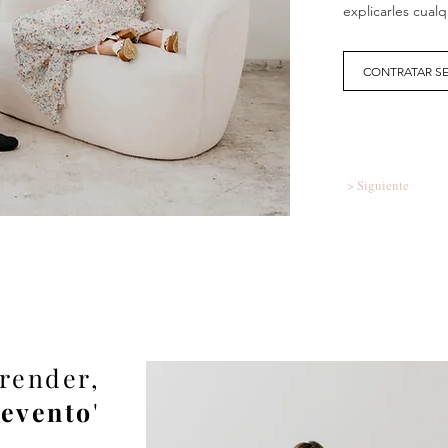
explicarles cual
CONTRATAR SE
> Siguiente
prender,
evento
'