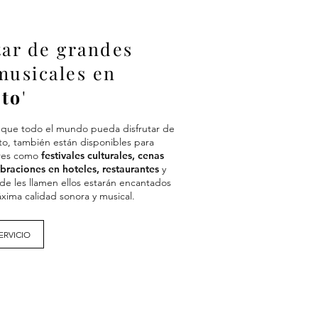
tar de grandes
musicales en
rto
'
es que todo el mundo pueda disfrutar de
to, también están disponibles para
ares como
festivales culturales, cenas
braciones en hoteles, restaurantes
y
nde les llamen ellos estarán encantados
áxima calidad sonora y musical.
ERVICIO