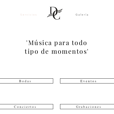
S e r v i c i o s
G a l e r í a
'Música
para todo
tipo de momentos'
B o d a s
E v e n t o s
C o n c i e r t o s
G r a b a c i o n e s