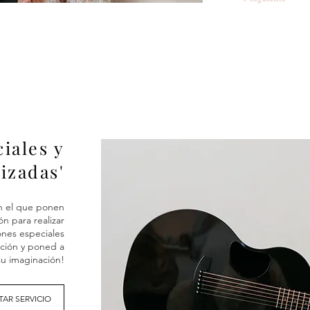
iales y
izadas'
 el que ponen
ón para realizar
ones especiales
ción y poned a
u imaginación!
AR SERVICIO