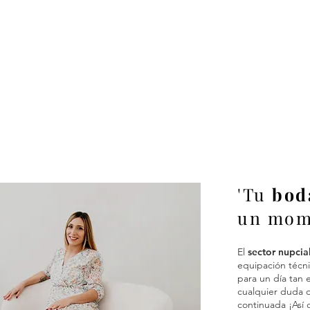
'Tu
bod
un mom
El
sector nupcia
equipación técni
para un día tan 
cualquier duda q
continuada ¡Así 