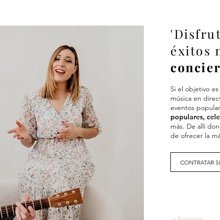
'Disfru
éxitos 
concie
Si el objetivo 
música en direc
eventos popul
populares, cele
más.
De allí do
de ofrecer la m
CONTRATAR S
> Siguiente