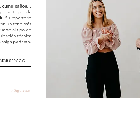
, cumpleaños,
y
que se te pueda
ck
. Su repertorio
 con un tono más
uarse al tipo de
uipación técnica
 salga perfecto.
TAR SERVICIO
> Siguiente