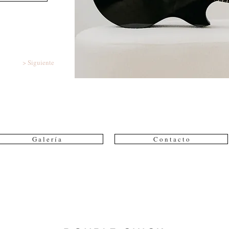
> Siguiente
G a l e r í a
C o n t a c t o